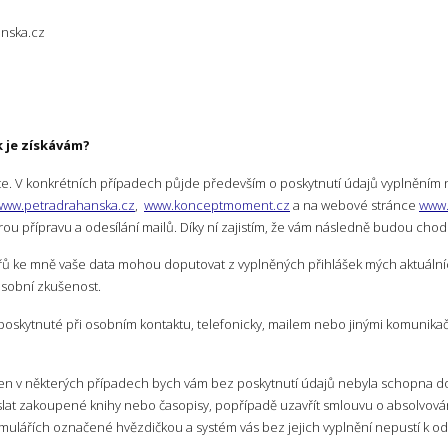
nska.cz
k je získávám?
e. V konkrétních případech půjde především o poskytnutí údajů vyplněním n
www.petradrahanska.cz
,
www.konceptmoment.cz
a na webové stránce
www.
ou přípravu a odesílání mailů. Díky ní zajistím, že vám následně budou chodi
 ke mně vaše data mohou doputovat z vyplněných přihlášek mých aktuálníc
osobní zkušenost.
poskytnuté při osobním kontaktu, telefonicky, mailem nebo jinými komunikač
en v některých případech bych vám bez poskytnutí údajů nebyla schopna do
at zakoupené knihy nebo časopisy, popřípadě uzavřít smlouvu o absolvován
ulářích označené hvězdičkou a systém vás bez jejich vyplnění nepustí k od