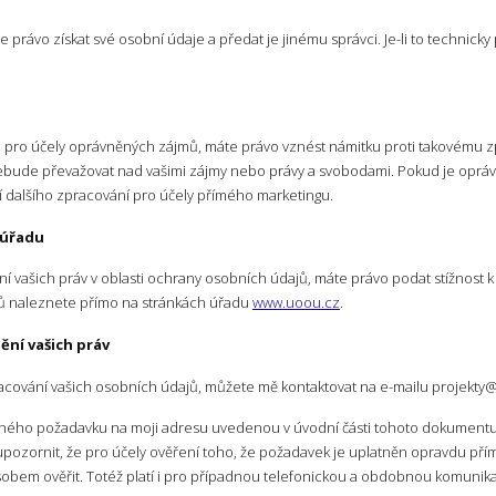
právo získat své osobní údaje a předat je jinému správci. Je-li to technick
 pro účely oprávněných zájmů, máte právo vznést námitku proti takovému 
ebude převažovat nad vašimi zájmy nebo právy a svobodami. Pokud je oprá
 dalšího zpracování pro účely přímého marketingu.
 úřadu
 vašich práv v oblasti ochrany osobních údajů, máte právo podat stížnost k
ů naleznete přímo na stránkách úřadu
www.uoou.cz
.
nění vašich práv
pracování vašich osobních údajů, můžete mě kontaktovat na e-mailu projekt
ného požadavku na moji adresu uvedenou v úvodní části tohoto dokumentu, 
i upozornit, že pro účely ověření toho, že požadavek je uplatněn opravdu př
obem ověřit. Totéž platí i pro případnou telefonickou a obdobnou komunika