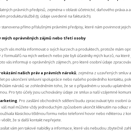
latných právních předpisů, zejména v oblasti účetnictví, daňového práva a a
ném produktu/službě (tj. údaje uvedené na fakturách).
 stanovena přímo příslušnými právními předpisy, které nám povinnost jejich
ly mých oprávněných zájmů nebo třetí osoby
ych vás mohla informovat o svých kurzech a produktech, protože mám opráv
ý z formulářů na mých webech nebo jste byli účastníky mých kurzů, na které j
Proto vás informuji o oprávněných zájmech, pro které osobní údaje zpracová
rokázání našich práv a právních nároků
, zejména z uzavřených smluv 
et po ukončení smluvní spolupráce nebo našeho posledního kontaktu, poku
 lhůtám nároků se zohledněním toho, že se o případném u soudu uplatně
anou. Pro tyto účely jsou uchovávány údaje ze smluv a naší vzájemné komun
arketing
. Pro zasílání obchodních sdělení budu zpracovávat tyto osobní úd
na váš mail můžete vždy jednoduchým způsobem ukončit kliknutím na odkaz v
oužívala klasickou tištěnou formu nebo telefonní hovor nebo některou z ko
vědět, že si další kontakt nepřejete.
asílat vám jen takové nabídky a informace, které vás nebudou zbytečně zah