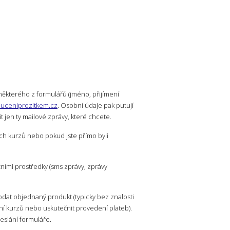
ěkterého z formulářů (jméno, přijímení
uceniprozitkem.cz
. Osobní údaje pak putují
t jen ty mailové zprávy, které chcete.
h kurzů nebo pokud jste přímo byli
ními prostředky (sms zprávy, zprávy
dat objednaný produkt (typicky bez znalosti
í kurzů nebo uskutečnit provedení plateb).
eslání formuláře.