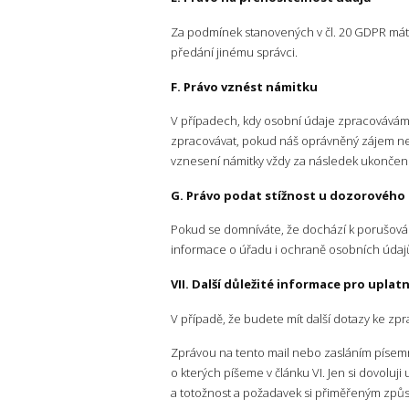
Za podmínek stanovených v čl. 20 GDPR máte 
předání jinému správci.
F. Právo vznést námitku
V případech, kdy osobní údaje zpracovávám
zpracovávat, pokud náš oprávněný zájem n
vznesení námitky vždy za následek ukončení
G. Právo podat stížnost u dozorového
Pokud se domníváte, že dochází k porušování
informace o úřadu i ochraně osobních údaj
VII. Další důležité informace pro uplat
V případě, že budete mít další dotazy ke z
Zprávou na tento mail nebo zasláním písem
o kterých píšeme v článku VI. Jen si dovoluj
a totožnost a požadavek si přiměřeným způs