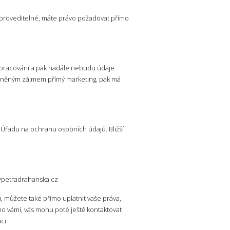
y proveditelné, máte právo požadovat přímo
zpracování a pak nadále nebudu údaje
vněným zájmem přímý marketing, pak má
 Úřadu na ochranu osobních údajů. Bližší
y@petradrahanska.cz
můžete také přímo uplatnit vaše práva,
ímo vámi, vás mohu poté ještě kontaktovat
ci.