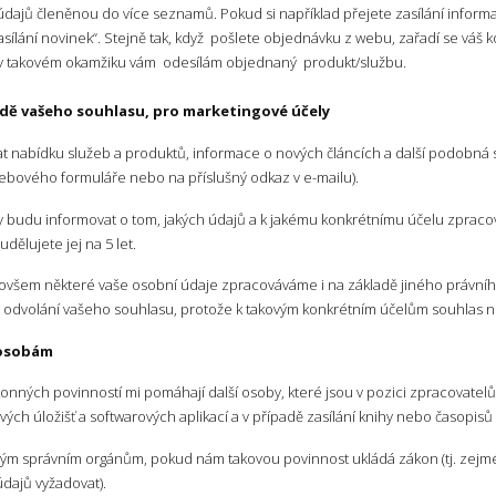
údajů členěnou do více seznamů. Pokud si například přejete zasílání informa
asílání novinek“. Stejně tak, když pošlete objednávku z webu, zařadí se vá
 v takovém okamžiku vám odesílám objednaný produkt/službu.
adě vašeho souhlasu, pro marketingové účely
t nabídku služeb a produktů, informace o nových článcích a další podobná s
u webového formuláře nebo na příslušný odkaz v e-mailu).
ždy budu informovat o tom, jakých údajů a k jakému konkrétnímu účelu zpraco
ělujete jej na 5 let.
ovšem některé vaše osobní údaje zpracováváme i na základě jiného právního 
po odvolání vašeho souhlasu, protože k takovým konkrétním účelům souhlas n
 osobám
nných povinností mi pomáhají další osoby, které jsou v pozici zpracovatelů
ých úložišť a softwarových aplikací a v případě zasílání knihy nebo časopisů
ým správním orgánům, pokud nám takovou povinnost ukládá zákon (tj. zejména
dajů vyžadovat).