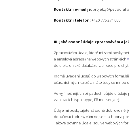
Kontaktní e-mail je:
projekty@petradraha
Kontaktní telefon:
+420 776 274 000
III. Jaké osobní údaje zpracovávám a ja
Zpracovávám údaje, které mi sami poskytnet
a emailová adresa) na webových stránkách
do elektronické databáze, aplikace pro chytr
Kromě uvedení údajů do webových formulářů
účastníci mých kurzů a máte tedy se mnou 
Ve výjímečnějších případech půjde o údaje 
v aplikacích typu skype, FB messenger).
Údaje mi poskytujete zásadně dobrovolně, j
doručovací adresy vám nejsem schopna posl
Takové povinné údaje jsou ve webových form