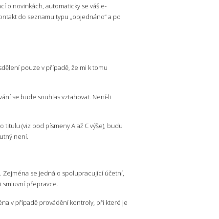
cí o novinkách, automaticky se váš e-
š kontakt do seznamu typu „objednáno“ a po
dělení pouze v případě, že mi k tomu
vání se bude souhlas vztahovat. Není-li
titulu (viz pod písmeny A až C výše), budu
utný není.
. Zejména se jedná o spolupracující účetní,
 i smluvní přepravce.
 v případě provádění kontroly, při které je