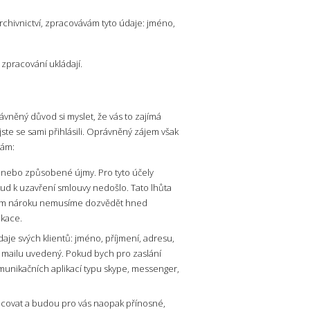
rchivnictví, zpracovávám tyto údaje: jméno,
 zpracování ukládají.
něný důvod si myslet, že vás to zajímá
ste se sami přihlásili. Oprávněný zájem však
vám:
anebo způsobené újmy. Pro tyto účely
d k uzavření smlouvy nedošlo. Tato lhůta
ném nároku nemusíme dozvědět hned
ikace.
aje svých klientů: jméno, příjmení, adresu,
 mailu uvedený. Pokud bych pro zaslání
munikačních aplikací typu skype, messenger,
lcovat a budou pro vás naopak přínosné,