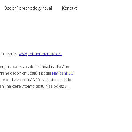
Osobní přechodový rituál
Kontakt
ých stránek
www.petradrahanska.cz
,
om, jak bude s osobními údaji nakládáno.
chraně osobních údajů, i podle
Nařízení (EU)
ámé pod zkratkou GDPR. Kliknutím na číslo
í, na které v tomto textu níže odkazuji.