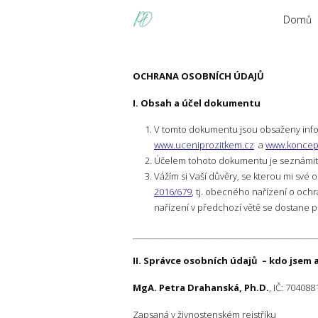
Domů
OCHRANA OSOBNÍCH ÚDAJŮ
I. Obsah a účel dokumentu
V tomto dokumentu jsou obsaženy info
www.uceniprozitkem.cz
a
www.koncep
Účelem tohoto dokumentu je seznámit vá
Vážím si Vaší důvěry, se kterou mi své 
2016/679
, tj. obecného nařízení o och
nařízení v předchozí větě se dostane p
____________________________________________________
II. Správce osobních údajů – kdo jsem
MgA. Petra Drahanská, Ph.D.
, IČ: 704088
Zapsaná v živnostenském rejstříku