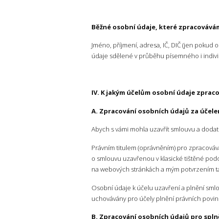
Běžné osobní údaje, které zpracovává
Jméno, příjmení, adresa, IČ, DIČ (jen pokud
údaje sdělené v průběhu písemného i indiv
IV. K jakým účelům osobní údaje zprac
A. Zpracování osobních údajů za účele
Abych s vámi mohla uzavřít smlouvu a dodat 
Právním titulem (oprávněním) pro zpracováv
o smlouvu uzavřenou v klasické tištěné po
na webových stránkách a mým potvrzením t
Osobní údaje k účelu uzavření a plnění sml
uchovávány pro účely plnění právních povin
B. Zpracování osobních údajů pro spln