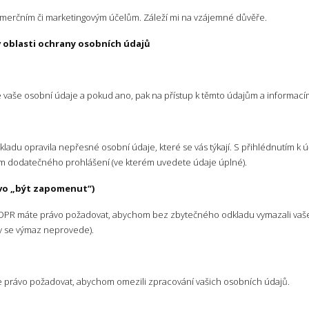
omerčním či marketingovým účelům. Záleží mi na vzájemné důvěře.
 v oblasti ochrany osobních údajů
 vaše osobní údaje a pokud ano, pak na přístup k těmto údajům a informacím
ladu opravila nepřesné osobní údaje, které se vás týkají. S přihlédnutím k
ím dodatečného prohlášení (ve kterém uvedete údaje úplné).
ávo „být zapomenut“)
R máte právo požadovat, abychom bez zbytečného odkladu vymazali vaše
dy se výmaz neprovede).
e právo požadovat, abychom omezili zpracování vašich osobních údajů.