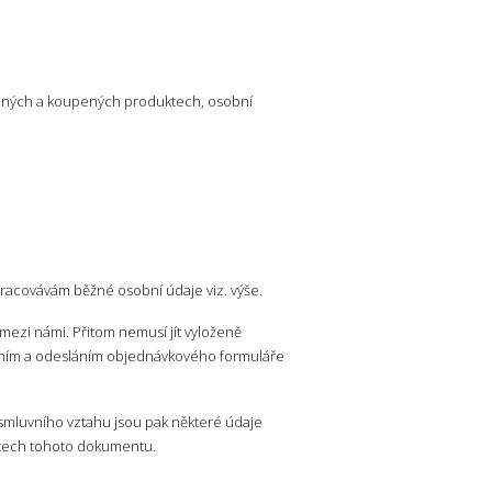
ednaných a koupených produktech, osobní
zpracovávám běžné osobní údaje viz. výše.
mezi námi. Přitom nemusí jít vyloženě
ěním a odesláním objednávkového formuláře
smluvního vztahu jsou pak některé údaje
ástech tohoto dokumentu.