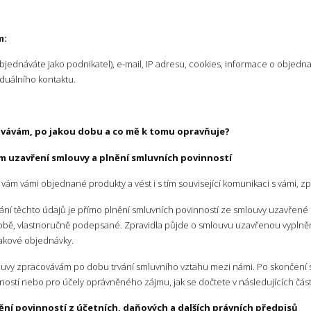
m:
 objednáváte jako podnikatel), e-mail, IP adresu, cookies, informace o obj
iduálního kontaktu.
ovávám, po jakou dobu a co mě k tomu opravňuje?
m uzavření smlouvy a plnění smluvních povinností
vám vámi objednané produkty a vést i s tím související komunikaci s vámi, 
ání těchto údajů je přímo plnění smluvních povinností ze smlouvy uzavřené 
době, vlastnoručně podepsané. Zpravidla půjde o smlouvu uzavřenou vypln
akové objednávky.
ouvy zpracovávám po dobu trvání smluvního vztahu mezi námi. Po skončení 
ností nebo pro účely oprávněného zájmu, jak se dočtete v následujících č
ění povinností z účetních, daňových a dalších právních předpisů