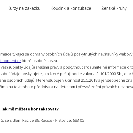
Kurzy na zakázku
Koučink a konzultace
Ženské kruhy
rmace týkající se ochrany osobních údajů poskytnutých návštěvníky webov
tmoment.cz
které osobně spravuji.
s (subjekty údajů) s vašimi právy a poskytnout srozumitelné informace o t
osobní údaje poskytujete, a o které pečuji podle zákona č. 101/2000 Sb., o o
raně osobních údajů, které vstupuje v účinnost 25.5.2018 a je všeobecně zn
římo na text tohoto předpisu a najdete tam i přesná znění právních ustanoven
____________________
 a jak mě můžete kontaktovat?
15, se sídlem Račice 86, Račice - Pístovice, 683 05