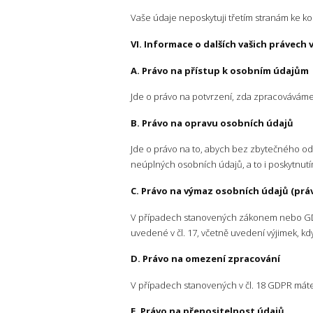
Vaše údaje neposkytuji třetím stranám ke k
VI. Informace o dalších vašich právech
A. Právo na přístup k osobním údajům
Jde o právo na potvrzení, zda zpracováváme
B. Právo na opravu osobních údajů
Jde o právo na to, abych bez zbytečného odk
neúplných osobních údajů, a to i poskytnut
C. Právo na výmaz osobních údajů (pr
V případech stanovených zákonem nebo GDP
uvedené v čl. 17, včetně uvedení výjimek, k
D. Právo na omezení zpracování
V případech stanovených v čl. 18 GDPR mát
E. Právo na přenositelnost údajů