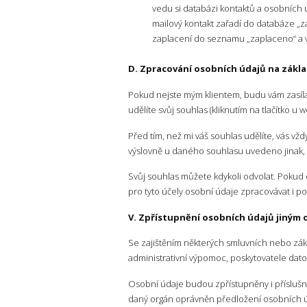
vedu si databázi kontaktů a osobních 
mailový kontakt zařadí do databáze „z
zaplacení do seznamu „zaplaceno“ a
D. Zpracování osobních údajů na zákl
Pokud nejste mým klientem, budu vám zasíla
udělíte svůj souhlas (kliknutím na tlačítko 
Před tím, než mi váš souhlas udělíte, vás v
výslovně u daného souhlasu uvedeno jinak, ud
Svůj souhlas můžete kdykoli odvolat. Pokud 
pro tyto účely osobní údaje zpracovávat i 
V. Zpřístupnění osobních údajů jiným
Se zajištěním některých smluvních nebo záko
administrativní výpomoc, poskytovatele datov
Osobní údaje budou zpřístupněny i příslušn
daný orgán oprávněn předložení osobních ú