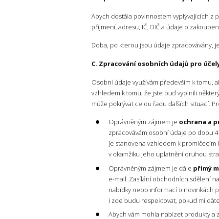
Abych dostála povinnostem vyplývajících z p
příjmení, adresu, IČ, DIČ a údaje o zakoupe
Doba, po kterou jsou údaje zpracovávány, je
C. Zpracování osobních údajů pro úče
Osobní údaje využívám především k tomu, ab
vzhledem k tomu, že jste buď vyplnili někter
může pokrývat celou řadu dalších situací. 
Oprávněným zájmem je
ochrana a p
zpracovávám osobní údaje po dobu 4 l
je stanovena vzhledem k promlčecím
v okamžiku jeho uplatnění druhou str
Oprávněným zájmem je dále
přímý m
e-mail. Zasílání obchodních sdělení 
nabídky nebo informací o novinkách p
i zde budu respektovat, pokud mi dáte 
Abych vám mohla nabízet produkty a z